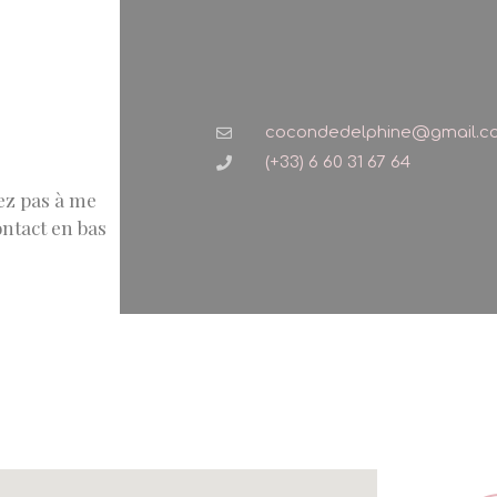
cocondedelphine@gmail.c
(+33) 6 60 31 67 64
tez pas à me
ontact en bas