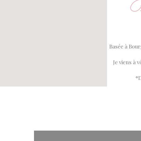
B
Basée à Bour
Je viens à 
*D